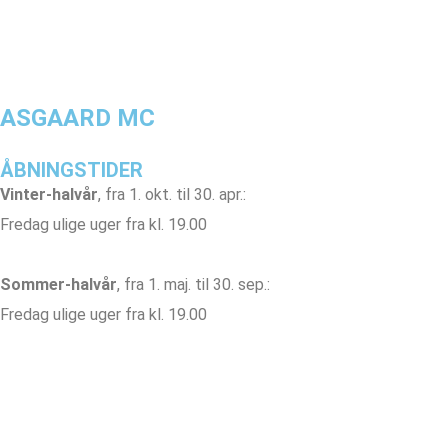
ASGAARD MC
ÅBNINGSTIDER
Vinter-halvår
, fra 1. okt. til 30. apr.:
Fredag ulige uger fra kl. 19.00
Sommer-halvår
, fra 1. maj. til 30. sep.:
Fredag ulige uger fra kl. 19.00
Onsdag lige uger fra kl. 19.00
info@asgaardmc.dk