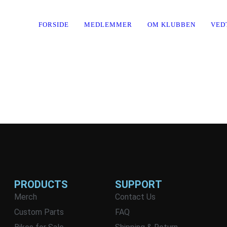
FORSIDE
MEDLEMMER
OM KLUBBEN
VED
PRODUCTS
SUPPORT
Merch
Contact Us
Custom Parts
FAQ