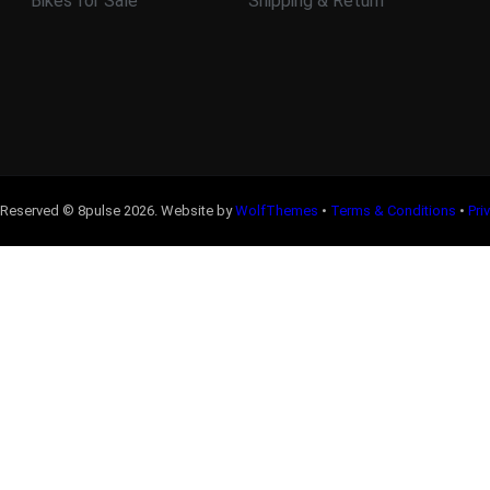
Bikes for Sale
Shipping & Return
s Reserved © 8pulse
2026
. Website by
WolfThemes
•
Terms & Conditions
•
Pri