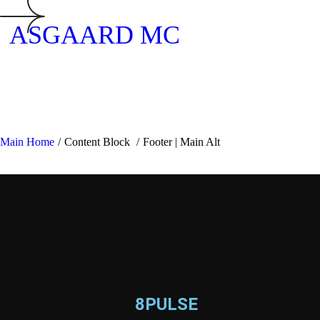
ASGAARD MC
Main Home
/
Content Block
/
Footer | Main Alt
8PULSE