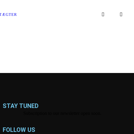
TÆGTER
STAY TUNED
Subscription to our newsletter open soon.
FOLLOW US