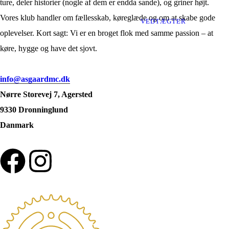
ture, deler historier (nogle af dem er endda sande), og griner højt.
Vores klub handler om fællesskab, køreglæde og om at skabe gode
VEDTÆGTER
oplevelser. Kort sagt: Vi er en broget flok med samme passion – at
køre, hygge og have det sjovt.
info@asgaardmc.dk
Nørre Storevej 7, Agersted
9330 Dronninglund
Danmark