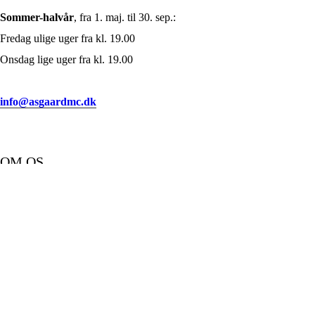
Sommer-halvår
, fra 1. maj. til 30. sep.:
Fredag ulige uger fra kl. 19.00
Onsdag lige uger fra kl. 19.00
info@asgaardmc.dk
OM OS
Døren er åben, kaffen er varm, og humøret er altid godt. Vi byder alle
velkommen til god hygge, før vejen igen kalder.
FØLG OS