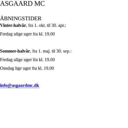
ASGAARD MC
ÅBNINGSTIDER
Vinter-halvår
, fra 1. okt. til 30. apr.:
Fredag ulige uger fra kl. 19.00
Sommer-halvår
, fra 1. maj. til 30. sep.:
Fredag ulige uger fra kl. 19.00
Onsdag lige uger fra kl. 19.00
info@asgaardmc.dk
OM OS
Døren er åben, kaffen er varm, og humøret er altid godt. Vi byder alle
velkommen til god hygge, før vejen igen kalder.