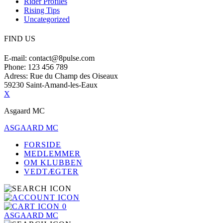
Rider Profiles
Rising Tips
Uncategorized
FIND US
E-mail: contact@8pulse.com
Phone: 123 456 789
Adress: Rue du Champ des Oiseaux
59230 Saint-Amand-les-Eaux
X
Asgaard MC
ASGAARD MC
FORSIDE
MEDLEMMER
OM KLUBBEN
VEDTÆGTER
0
ASGAARD MC