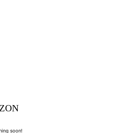
IZON
hing soon!