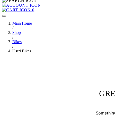
0
Main Home
/
Shop
/
Bikes
/
Used Bikes
GRE
Something